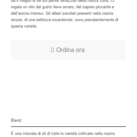
dà il meglio di sé sui pendii terrazzati della nostra zona. Ci
regala un olio dal gusto lieve amaro, dal sapore piccante e
dall’aroma intenso. Gli alberi secolari presenti nella nostra
tenuta, di una bellezza incantevole, sono prevalentemente di
questa varietà.
Ordina ora
Blend
È una miscela di oli di tutte le varietà coltivate nella nostra