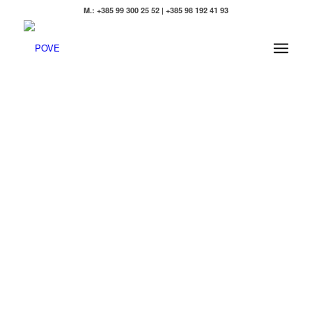
M.: +385 99 300 25 52 | +385 98 192 41 93
POVE -
OLIO
EXTRA
VERGINE DI
OLIVA
DELL’ISTRIA
L′olivo, da tempo
immemorabile simbolo di
pace e benessere, per noi,
simbolo di forza e tenacia.
Da secoli accarezzato dalla
fredda bora, sbattuto da
violenti venti di scirocco, da
tempeste estive e nevicate
invernali, da torridi estati e