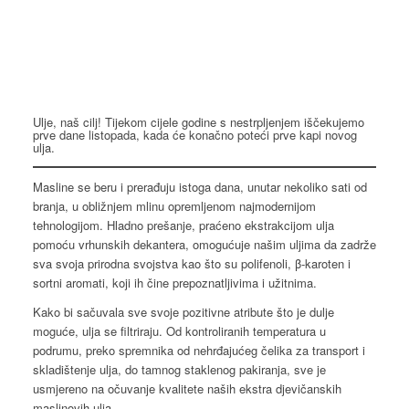
Ulje, naš cilj! Tijekom cijele godine s nestrpljenjem iščekujemo
prve dane listopada, kada će konačno poteći prve kapi novog
ulja.
Masline se beru i prerađuju istoga dana, unutar nekoliko sati od
branja, u obližnjem mlinu opremljenom najmodernijom
tehnologijom. Hladno prešanje, praćeno ekstrakcijom ulja
pomoću vrhunskih dekantera, omogućuje našim uljima da zadrže
sva svoja prirodna svojstva kao što su polifenoli, β-karoten i
sortni aromati, koji ih čine prepoznatljivima i užitnima.
Kako bi sačuvala sve svoje pozitivne atribute što je dulje
moguće, ulja se filtriraju. Od kontroliranih temperatura u
podrumu, preko spremnika od nehrđajućeg čelika za transport i
skladištenje ulja, do tamnog staklenog pakiranja, sve je
usmjereno na očuvanje kvalitete naših ekstra djevičanskih
maslinovih ulja.