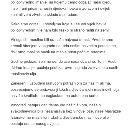
poljoprivredno imanje, na kojemu ćemo odgajati našu djecu,
inspirirani pričama naših djedova i baka o zdravom i uvijek
zanimljivom životu u skladu s prirodom.
Kako smo odrasli u obiteljima koje su se oduvijek bavile
poljoprivredom nije nam bilo teško ni strano raditi na zemlji.
Vinogradi i masline bili su naša najveća strast. Prvotno smo
krenuli širenjem vinograda na tada našim najvećim parcelama,
dok smo masline sadili na manje pristupačnim terenima.
Godine prolaze, ženimo se, dolaze naša dva sina, Toni i Rudi,
širimo imanje, počinju pristizat prve nagrade za kvalitetu naših
maslinovih ulja.
Zaneseni i uzbuđeni rastućom potražnjom za našim uljima,
posvećujemo se proizvodnji Ekstra djevičanskih maslinovih ulja
najviše kvalitete sa naglaskom na autohtone sorte.
Vinogradi ostaju i dan danas dio naših života, naša bi
svakodnevnica bila nezamisliva bez vinove loze, naše Malvazije
Istarske, no maslinici i Ekstra djevičansko maslinovo ulje
postaju centar našeg svijeta.